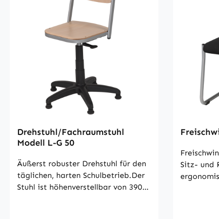
Drehstuhl/Fachraumstuhl
Freischw
Modell L-G 50
Freischwin
Äußerst robuster Drehstuhl für den
Sitz- und
täglichen, harten Schulbetrieb.Der
ergonomis
Stuhl ist höhenverstellbar von 390
gepolstert
bis 520 mm mittels verdecktem
Weißalumi
Gaslift. Sitz- und Rückenflächen
Kombinat