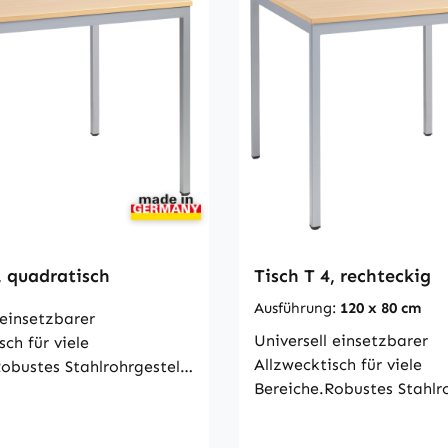
€ / 7,50 € pro TischGröß
er mit Filzeinlage + 5,04
ISO 5970
 pro StuhlGröße nach DIN
, quadratisch
Tisch T 4, rechteckig
Ausführung:
120 x 80 cm
 einsetzbarer
Universell einsetzbarer
sch für viele
Allzwecktisch für viele
obustes Stahlrohrgestell,
Bereiche.Robustes Stahlro
r 30 × 30 mm, Außenecken
Profilrohr 30 × 30 mm, 
t. Alle Verbindungen
abgerundet. Alle Verbin
verschweißt. Die 19 mm