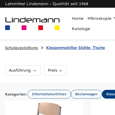
Lehrmittel Lindemann - Qualität seit 1968
m Hauptinhalt springen
Zur Suche springen
Zur Hauptnavigation springen
Home
Mikroskopie
Kataloge
Schulausstattung
Klassenmobiliar Stühle, Tische
Ausführung
Preis
Kategorien:
Informationsvitrinen
Bücherwagen
Klass