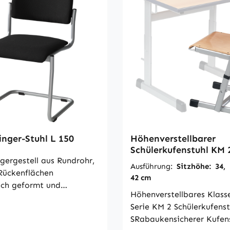
inger-Stuhl L 150
Höhenverstellbarer
Schülerkufenstuhl KM 
gergestell aus Rundrohr,
Ausführung:
Sitzhöhe: 34,
 Rückenflächen
42 cm
ch geformt und
Höhenverstellbares Klass
.Gestellfarbe: RAL 9006,
Serie KM 2 Schülerkufens
niumPolster: schwarz In
SRabaukensicherer Kufen
ion mit dem