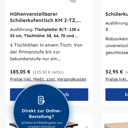
Höhenverstellbarer
Schülerk
Schülerkufentisch KM 2-TZ,
Ausführun
zweisitzig
Ausführung:
Tischplatte: B/T: 130 x
3
55 cm, Tischhöhe: 58, 64, 70 und 76
Rabaukens
cm
4 Tischhöhen in einem Tisch: Von
unverwüstli
der Primarstufe bis zur
geschlosse
Sekundarstufe nur ein
Standrohre la
mitwachsender Tisch? – Mit dem
aus – bei
Regulärer Preis:
Regulärer
185,05 €
52,95 €
(155,50 € netto)
(
KM 2-T kein Problem. Mit diesem
in U-Form.
leicht höhenverstellbaren Tisch
Preise inkl. MwSt. zzgl. Versandkosten
Preise inkl
Stabilität
halten Sie immer das passende
Sitzflächen bestehen 
Klassenmobiliar für Ihre Schüler
melaminha
In den Warenkorb
I
vorrätig. Einstellbare Tischhöhen
Buchensperrh
sind 58, 64, 70 und 76 cm. Die
Buche.Der 
Direkt zur Online-
spezielle Standrohr-Fußrohr-
verfügt ü
Bestellung?
Verbindung ist innerhalb der Rohre
Aufstuhlu
(direkte Artikeleingabe aus
unserem Katalog)
verschweißt und rabaukensicher.
Unterseit