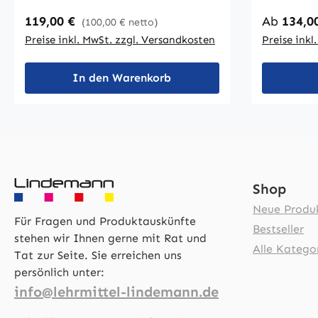
Der Tisch ist serienmäßig mit
starke Tischp
Regulärer Preis:
Regulärer
119,00 €
Ab
134,0
(100,00 € netto)
Mappenhaken ausgestattet, beim
mm stark
2-er Tisch mit 2 Mappenhaken. Die
Preise inkl. MwSt. zzgl. Versandkosten
Preise inkl
umgeben. 
Tischplatte ist 22 mm stark und
72 cm. Die
verfügt über eine absolut
In den Warenkorb
ausgestat
stoßsichere, nahtlos angegossene
Bodenausg
PU-Sicherheitskante in RAL 7024,
graphitgrau.Auf Wunsch:
Kufengleiter mit Filzeinlage + 6,30
€ / 7,50 € pro TischGröße nach DIN
ISO 5970
Shop
Neue Produ
Für Fragen und Produktauskünfte
Bestseller
stehen wir Ihnen gerne mit Rat und
Alle Katego
Tat zur Seite. Sie erreichen uns
persönlich unter:
info@lehrmittel-lindemann.de