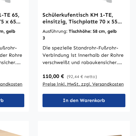
1-TE 65,
Schülerkufentisch KM 1-TE,
75 x 65
einsitzig, Tischplatte 70 x 55
cm
m, gelb
Ausführung:
Tischhöhe: 58 cm, gelb
3
Fußrohr-
Die spezielle Standrohr-Fußrohr-
 der Rohre
Verbindung ist innerhalb der Rohre
sicher.
verschweißt und rabaukensicher.
 mit
Der Tisch ist serienmäßig mit
Regulärer Preis:
110,00 €
(92,44 € netto)
estattet,
Mappenhaken ausgestattet, beim
it zwei
rsandkosten
2-er Tisch mit 2 Mappenhaken. Die
Preise inkl. MwSt. zzgl. Versandkosten
et
Tischplatte ist 22 mm stark und
22 mm stark
verfügt über eine absolut
rb
In den Warenkorb
solut
stoßsichere, nahtlos angegossene
egossene
PU-Sicherheitskante in RAL 7024,
AL 7024,
graphitgrau.Auf Wunsch:
:
Kufengleiter mit Filzeinlage + 6,30
age + 6,30
€ / 7,50 € pro TischGröße nach DIN