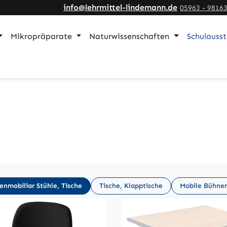
info@lehrmittel-lindemann.de
05963 - 9816
Mikropräparate
Naturwissenschaften
Schulauss
enmobiliar Stühle, Tische
Tische, Klapptische
Mobile Bühne