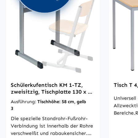
Der Tisch ist serienmäßig mit
Kufengleit
Mappenhaken ausgestattet, beim
€ / 6,00 €
2-er Tisch mit 2 Mappenhaken. Die
ISO 5970
Tischplatte ist 22 mm stark und
verfügt über eine absolut
stoßsichere, nahtlos angegossene
PU-Sicherheitskante in RAL 7024,
graphitgrau.Ohne Werkzeug
verstellbar
Schülerkufentisch KM 1-TZ,
Tisch T 4
zweisitzig, Tischplatte 130 x 55
cm
Universell
Ausführung:
Tischhöhe: 58 cm, gelb
Allzweckti
3
Bereiche.R
Die spezielle Standrohr-Fußrohr-
Profilroh
Verbindung ist innerhalb der Rohre
abgerunde
verschweißt und rabaukensicher.
sind fest 