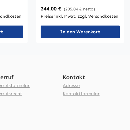
ie 19 mm
sind fest verschweißt. Die 19 mm
Regulärer Preis:
244,00 €
(205,04 € netto)
3
starke Tischplatte ist mit einem 3
rsandkosten
Preise inkl. MwSt. zzgl. Versandkosten
er
mm starken ABS-Umleimer
beträgt
umgeben. Die Tischhöhe beträgt
nd
72 cm. Die Tischbeine sind
rb
In den Warenkorb
ausgestattet mit
n.
Bodenausgleichsschrauben.
erruf
Kontakt
rrufsformular
Adresse
rrufsrecht
Kontaktformular