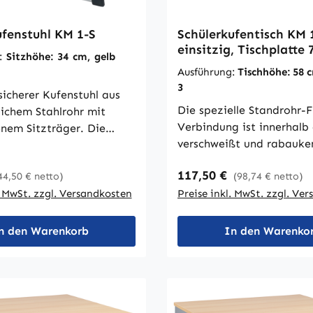
Größenabstufung
ufenstuhl KM 1-S
Schülerkufentisch KM 
einsitzig, Tischplatte 
g:
Sitzhöhe: 34 cm, gelb
cm
Ausführung:
Tischhöhe: 58 c
3
icherer Kufenstuhl aus
Die spezielle Standrohr-
chem Stahlrohr mit
Verbindung ist innerhalb
nem Sitzträger. Die
verschweißt und rabauken
ufen unten in L-Form
Der Tisch ist serienmäßig
 gegenläufigen Fußrohren
 Preis:
Regulärer Preis:
117,50 €
44,50 € netto)
(98,74 € netto)
einem Mappenhaken ausg
 Das bringt zusätzliche
. MwSt. zzgl. Versandkosten
während der 2-er Tisch m
Preise inkl. MwSt. zzgl. Ve
. Die Rücken- und
Mappenhaken ausgestatt
aus
ist. Die Tischplatte ist 
rzbeschichtetem
n den Warenkorb
In den Warenko
und verfügt über eine ab
olz in Dekor
stoßsichere, nahtlos ang
Stuhl ist stapelbar und
PU-Sicherheitskante in R
ber einen serienmäßigen
graphitgrau. Auf Wunsch
ngsschutz an den
Kufengleiter mit Filzeinl
en.Auf Wunsch: