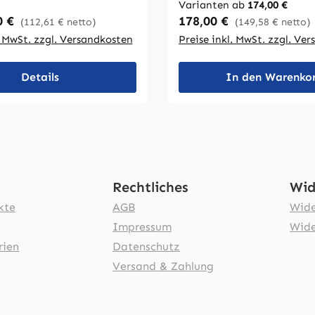
Varianten ab
174,00 €
sind fest verschweißt. D
latte ist mit einem 3
 Preis:
Regulärer Preis:
0 €
178,00 €
(112,61 € netto)
(149,58 € netto)
starke Tischplatte ist mit einem 
en ABS-Umleimer
. MwSt. zzgl. Versandkosten
Preise inkl. MwSt. zzgl. Ve
mm starken ABS-Umleim
Die Tischhöhe beträgt
umgeben. Die Tischhöhe 
 Tischbeine sind
72 cm. Die Tischbeine si
Details
In den Warenko
tet mit
ausgestattet mit
leichsschrauben.
Bodenausgleichsschraube
Rechtliches
Wid
kte
AGB
Wide
Impressum
Wide
rien
Datenschutz
Versand & Zahlung