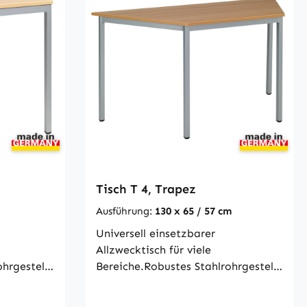
e nach DIN
ISO 5970
Tisch T 4, Trapez
Ausführung:
130 x 65 / 57 cm
Universell einsetzbarer
Allzwecktisch für viele
hrgestell,
Bereiche.Robustes Stahlrohrgestell,
Außenecken
Profilrohr 30 × 30 mm, Außenecken
dungen
abgerundet. Alle Verbindungen