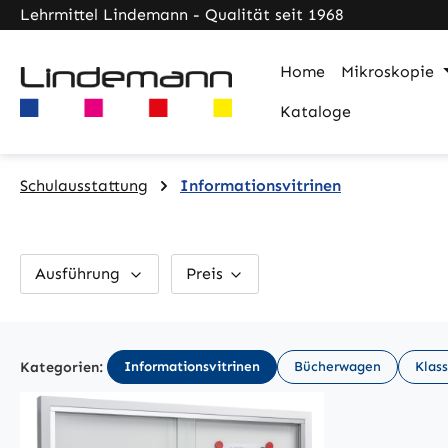
Lehrmittel Lindemann - Qualität seit 1968
m Hauptinhalt springen
Zur Suche springen
Zur Hauptnavigation springen
Home
Mikroskopie
Kataloge
Schulausstattung
Informationsvitrinen
Ausführung
Preis
Kategorien:
Informationsvitrinen
Bücherwagen
Klass