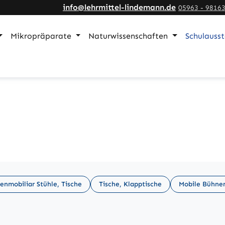
info@lehrmittel-lindemann.de
05963 - 9816
Mikropräparate
Naturwissenschaften
Schulauss
enmobiliar Stühle, Tische
Tische, Klapptische
Mobile Bühne