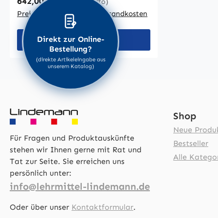
Regulärer Preis:
642,00 €
(539,50 € netto)
besteht aus einem massiven,
pulverbeschichteten Stahlrahmen.
Preise inkl. MwSt. zzgl. Versandkosten
Die Glasschiebetüren aus
Sicherheitsglas sind rollengelagert
Direkt zur Online-
In den Warenkorb
und lassen sich leicht bewegen. Ein
Bestellung?
Druckzylinderschloss schützt Ihre
(direkte Artikeleingabe aus
unserem Katalog)
Informationen vor unbefugtem
Zugriff. Standard- Rahmenfarbe:
RAL 9003, signalweiß, wie
abgebildet. Alternativ können Sie
Shop
eine Rahmenfarbe aus der
Neue Produ
aufgezeigten Farbpalette ohne
Für Fragen und Produktauskünfte
Mehrpreis wählen. Die emaillierte
Bestseller
stehen wir Ihnen gerne mit Rat und
Stahlrückwand in weiß
Alle Katego
Tat zur Seite. Sie erreichen uns
ist: magnethaftend beschreibbar
persönlich unter:
(Whiteboardmarker) trocken
info@lehrmittel-lindemann.de
abwischbar Sie können Blätter oder
Plakate mittels Magneten
Oder über unser
Kontaktformular
.
hineinhängen, oder die Rückwand