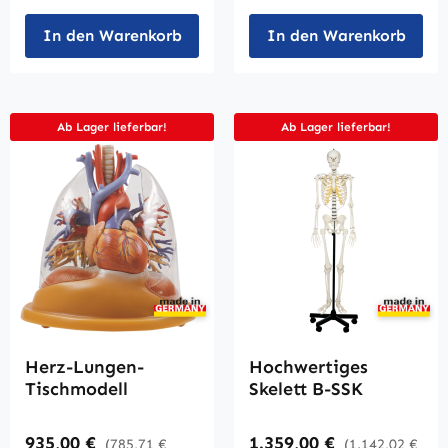
In den Warenkorb
In den Warenkorb
Ab Lager lieferbar!
Ab Lager lieferbar!
Herz-Lungen-
Hochwertiges
Tischmodell
Skelett B-SSK
Regulärer Preis:
Regulärer Preis:
935,00 €
1.359,00 €
(785,71 €
(1.142,02 €