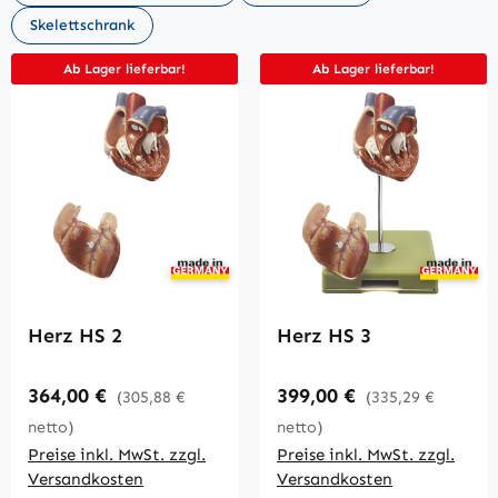
Skelettschrank
Ab Lager lieferbar!
Ab Lager lieferbar!
Herz HS 2
Herz HS 3
Regulärer Preis:
Regulärer Preis:
364,00 €
399,00 €
(305,88 €
(335,29 €
netto)
netto)
Preise inkl. MwSt. zzgl.
Preise inkl. MwSt. zzgl.
Versandkosten
Versandkosten