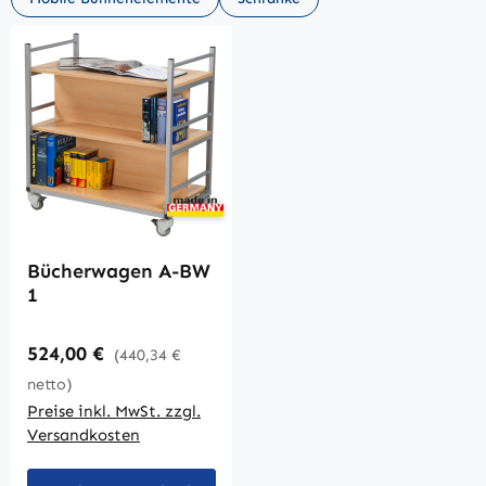
Bücherwagen A-BW
1
Regulärer Preis:
524,00 €
(440,34 €
netto)
Preise inkl. MwSt. zzgl.
Versandkosten