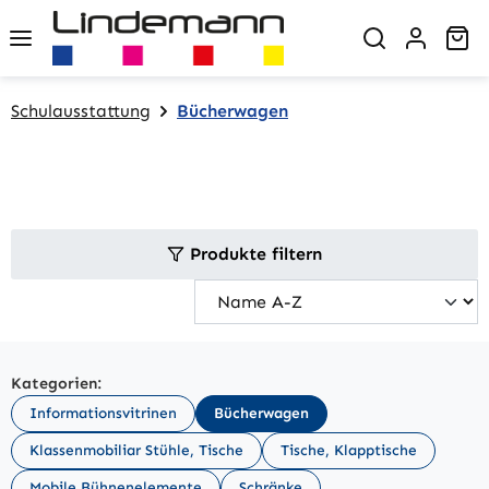
Zum Hauptinhalt springen
Wa
Schulausstattung
Bücherwagen
Produkte filtern
Kategorien:
Informationsvitrinen
Bücherwagen
Klassenmobiliar Stühle, Tische
Tische, Klapptische
Mobile Bühnenelemente
Schränke