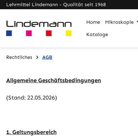
Lehrmittel Lindemann - Qualität seit 1968
m Hauptinhalt springen
Zur Suche springen
Zur Hauptnavigation springen
Home
Mikroskopie
Kataloge
Rechtliches
AGB
Allgemeine Geschäftsbedingungen
(Stand: 22.05.2026)
1. Geltungsbereich