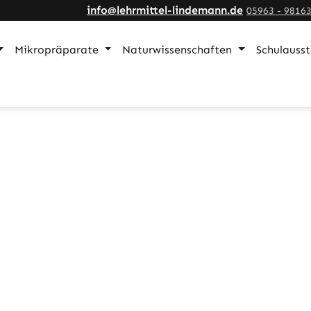
info@lehrmittel-lindemann.de
05963 - 9816
Mikropräparate
Naturwissenschaften
Schulauss