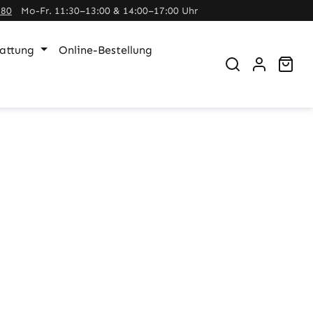
380
Mo-Fr. 11:30–13:00 & 14:00–17:00 Uhr
tattung
Online-Bestellung
War