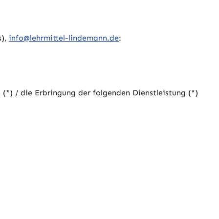
s),
info@lehrmittel-lindemann.de
:
(*) / die Erbringung der folgenden Dienstleistung (*)