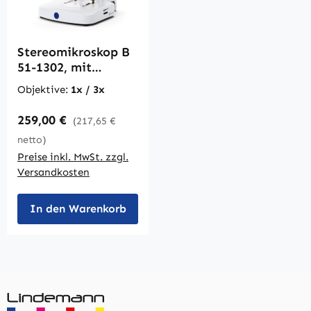
Stereomikroskop B
51-1302, mit
Säulenstativ
Objektive:
1x / 3x
Regulärer Preis:
259,00 €
(217,65 €
netto)
Preise inkl. MwSt. zzgl.
Versandkosten
In den Warenkorb