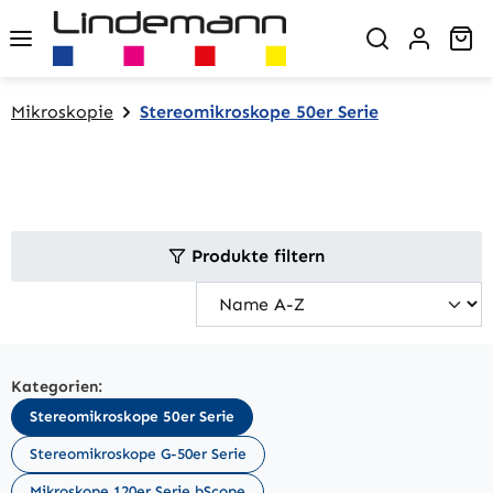
Zum Hauptinhalt springen
Wa
Mikroskopie
Stereomikroskope 50er Serie
Produkte filtern
Kategorien:
Stereomikroskope 50er Serie
Stereomikroskope G-50er Serie
Mikroskope 120er Serie bScope