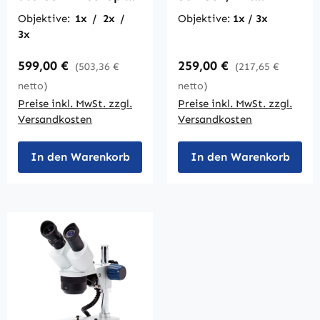
50-1505
großem Tragegriff
Objektive:
1x / 2x /
Objektive:
1x / 3x
3x
Regulärer Preis:
Regulärer Preis:
599,00 €
259,00 €
(503,36 €
(217,65 €
netto)
netto)
Preise inkl. MwSt. zzgl.
Preise inkl. MwSt. zzgl.
Versandkosten
Versandkosten
In den Warenkorb
In den Warenkorb