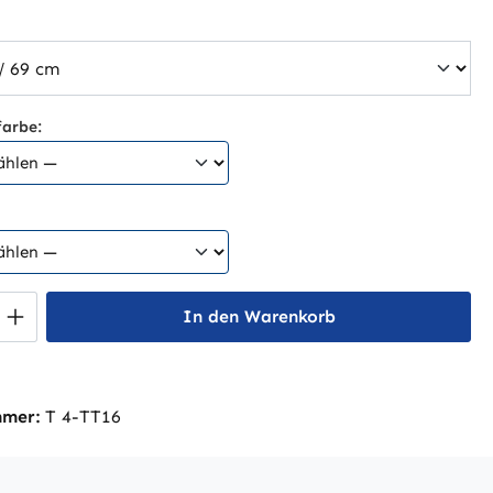
auswählen
arbe:
 Anzahl: Gib den gewünschten Wert ein 
In den Warenkorb
mmer:
T 4-TT16