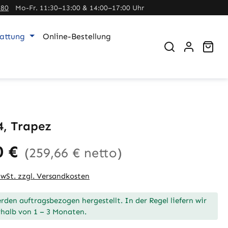
380
Mo-Fr. 11:30–13:00 & 14:00–17:00 Uhr
tattung
Online-Bestellung
War
4, Trapez
0 €
(259,66 € netto)
MwSt. zzgl. Versandkosten
den auftragsbezogen hergestellt. In der Regel liefern wir
halb von 1 – 3 Monaten.