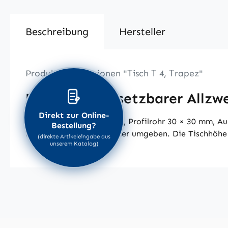
Beschreibung
Hersteller
Produktinformationen "Tisch T 4, Trapez"
Universell einsetzbarer Allzwe
Direkt zur Online-
Robustes Stahlrohrgestell, Profilrohr 30 × 30 mm, 
Bestellung?
mm starken ABS-Umleimer umgeben. Die Tischhöhe b
(direkte Artikeleingabe aus
unserem Katalog)