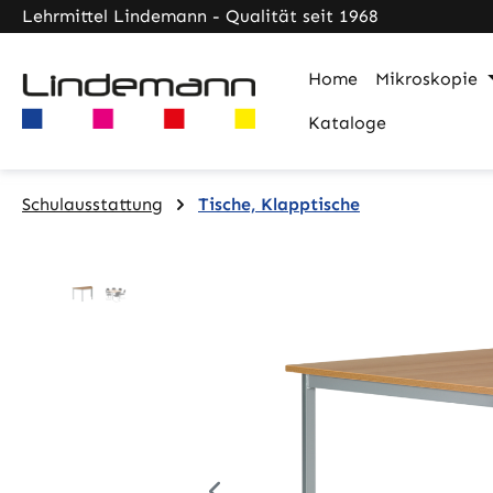
Lehrmittel Lindemann - Qualität seit 1968
m Hauptinhalt springen
Zur Suche springen
Zur Hauptnavigation springen
Home
Mikroskopie
Kataloge
Schulausstattung
Tische, Klapptische
Bildergalerie überspringen