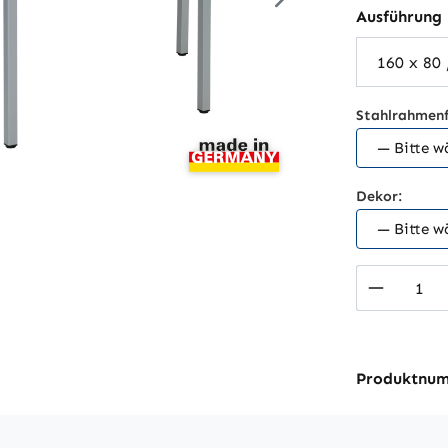
Ausführung
Stahlrahmenf
Dekor:
Produkt
Produktnu