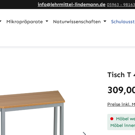
info@lehrmittel-lindemann.de
05963 - 9816
Mikropräparate
Naturwissenschaften
Schulauss
Tisch T 
309,0
Preise inkl. 
Möbel wer
Möbel inner