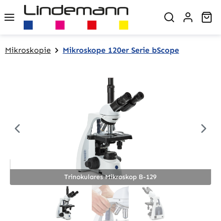
Zum Hauptinhalt springen
Wa
Mikroskopie
Mikroskope 120er Serie bScope
Bildergalerie überspringen
Trinokulares Mikroskop B-129