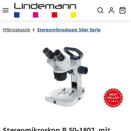
Zum Hauptinhalt springen
Wa
Mikroskopie
Stereomikroskope 50er Serie
Bildergalerie überspringen
Stereomikroskop B 50-1802, mit