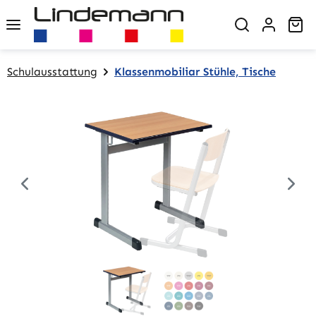
Zum Hauptinhalt springen
Wa
Schulausstattung
Klassenmobiliar Stühle, Tische
Bildergalerie überspringen