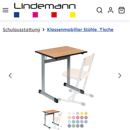
Zum Hauptinhalt springen
Wa
Schulausstattung
Klassenmobiliar Stühle, Tische
Bildergalerie überspringen