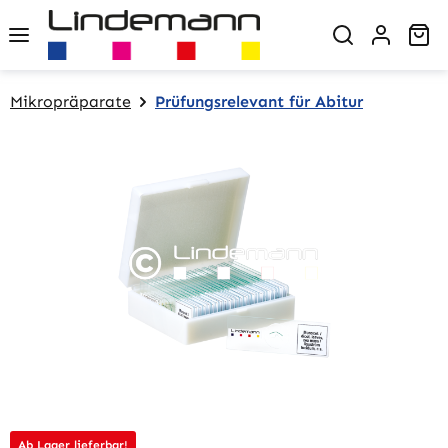
Zum Hauptinhalt springen
Wa
Mikropräparate
Prüfungsrelevant für Abitur
Bildergalerie überspringen
Ab Lager lieferbar!