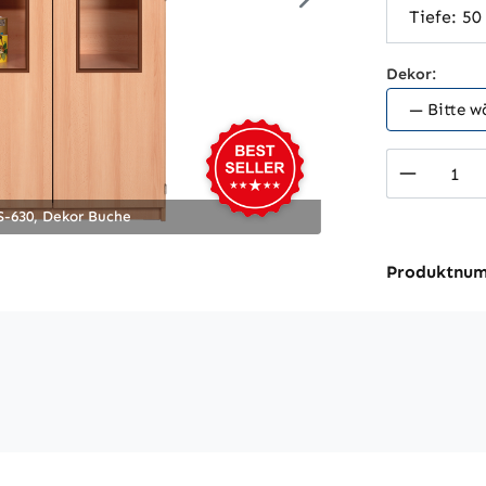
Dekor:
Produkt
S-630, Dekor Buche
Produktnu