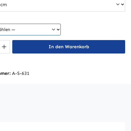
 Anzahl: Gib den gewünschten Wert ein 
In den Warenkorb
A-S-630, ohne Mittelwand
mmer:
A-S-631