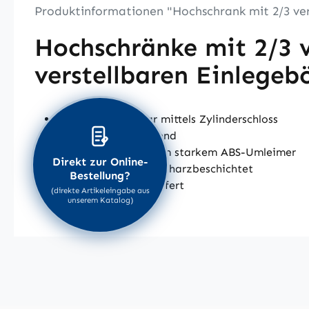
Produktinformationen "Hochschrank mit 2/3 ver
Hochschränke mit 2/3 v
verstellbaren Einlegeb
Türen abschließbar mittels Zylinderschloss
Türen um 270° öffnend
Alle Kanten mit 2 mm starkem ABS-Umleimer
Direkt zur Online-
Oberflächen melaminharzbeschichtet
Bestellung?
fertig montiert geliefert
(direkte Artikeleingabe aus
unserem Katalog)