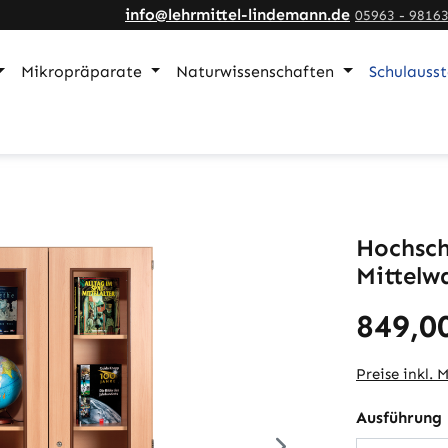
info@lehrmittel-lindemann.de
05963 - 9816
Mikropräparate
Naturwissenschaften
Schulauss
Hochsch
Mittelw
849,0
Preise inkl. 
Ausführung