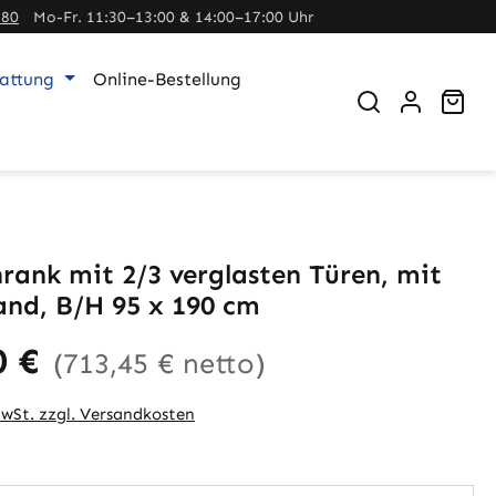
380
Mo-Fr. 11:30–13:00 & 14:00–17:00 Uhr
tattung
Online-Bestellung
War
rank mit 2/3 verglasten Türen, mit
and, B/H 95 x 190 cm
0 €
(713,45 € netto)
MwSt. zzgl. Versandkosten
auswählen