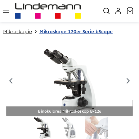
Zum Hauptinhalt springen
Wa
Mikroskopie
Mikroskope 120er Serie bScope
Bildergalerie überspringen
Binokulares Mikroskoskop B-126