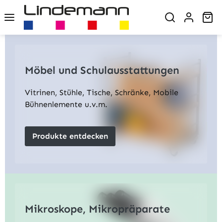
Zum Hauptinhalt springen
Wa
Möbel und Schulausstattungen
Vitrinen, Stühle, Tische, Schränke, Mobile
Bühnenlemente u.v.m.
Produkte entdecken
Mikroskope, Mikropräparate