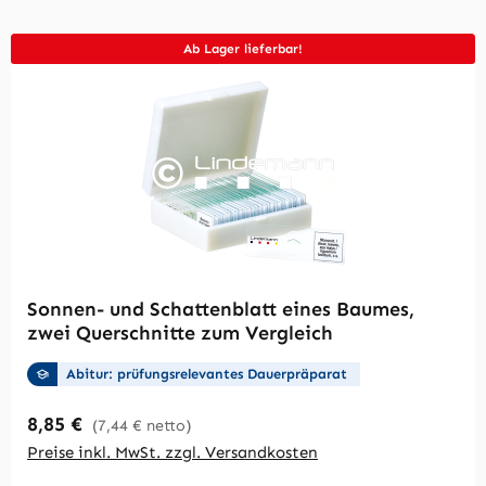
Ab Lager lieferbar!
Sonnen- und Schattenblatt eines Baumes,
zwei Querschnitte zum Vergleich
Abitur: prüfungsrelevantes Dauerpräparat
Regulärer Preis:
8,85 €
(7,44 € netto)
Preise inkl. MwSt. zzgl. Versandkosten