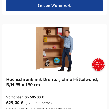
In den Warenkorb
Hochschrank mit Drehtür, ohne Mittelwand,
B/H 95 x 190 cm
Varianten ab
595,00 €
Regulärer Preis:
629,00 €
(528,57 € netto)