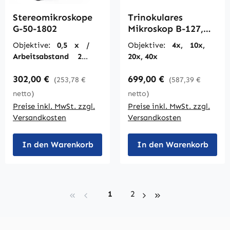
Stereomikroskope
Trinokulares
G-50-1802
Mikroskop B-127,
bis 400fach
Objektive:
0,5 x /
Objektive:
4x, 10x,
Arbeitsabstand 250
20x, 40x
mm, Vergrößerung
Regulärer Preis:
Regulärer Preis:
302,00 €
699,00 €
5fach
(253,78 €
(587,39 €
netto)
netto)
Preise inkl. MwSt. zzgl.
Preise inkl. MwSt. zzgl.
Versandkosten
Versandkosten
In den Warenkorb
In den Warenkorb
Seite
Seite
1
2