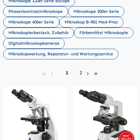
Mikroskope 120er Serie bScope
Phasenkontrastmikroskope
Mikroskope 300er Serie
Mikroskope 400er Serie
Mikroskop B-901 Med-Prax
Mikroskopierbesteck, Zubehör
Färbemittel Mikroskopie
Digitalmikroskopkameras
Mikroskopwartung, Reparatur- und Wartungsservice
Seite
Seite
1
2