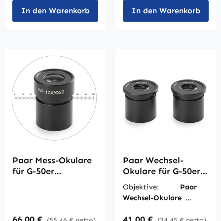
In den Warenkorb
In den Warenkorb
Paar Mess-Okulare
Paar Wechsel-
für G-50er
Okulare für G-50er
Mikroskope
Mikroskope
Objektive:
Paar
Wechsel-Okulare WF
15 x / Sichtfeld 12
Regulärer Preis:
Regulärer Preis:
66,00 €
41,00 €
mm
(55,46 € netto)
(34,45 € netto)