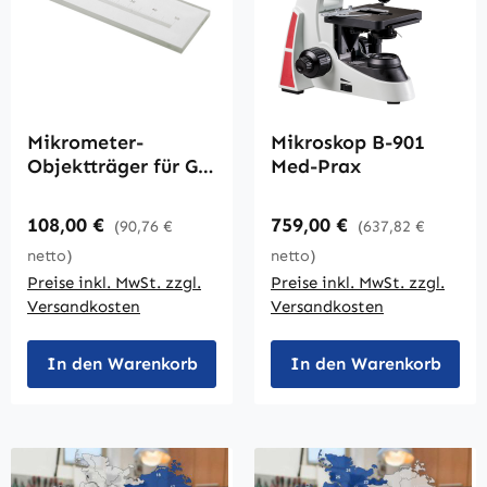
Mikrometer-
Mikroskop B-901
Objektträger für G-
Med-Prax
50er Mikroskope
Regulärer Preis:
Regulärer Preis:
108,00 €
759,00 €
(90,76 €
(637,82 €
netto)
netto)
Preise inkl. MwSt. zzgl.
Preise inkl. MwSt. zzgl.
Versandkosten
Versandkosten
In den Warenkorb
In den Warenkorb