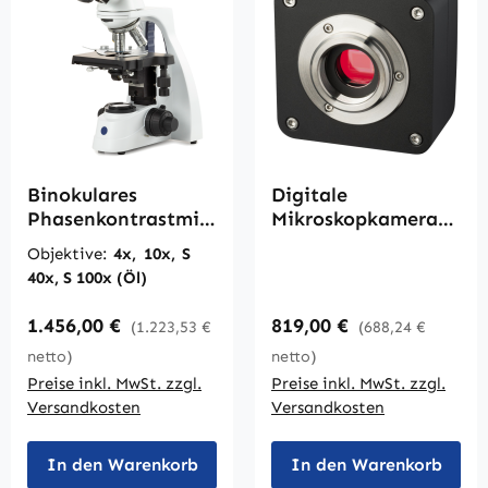
Binokulares
Digitale
Phasenkontrastmik
Mikroskopkamera
roskop B-120-10 bis
B-DC 12
Objektive:
4x, 10x, S
1000fach
40x, S 100x (Öl)
Regulärer Preis:
Regulärer Preis:
1.456,00 €
819,00 €
(1.223,53 €
(688,24 €
netto)
netto)
Preise inkl. MwSt. zzgl.
Preise inkl. MwSt. zzgl.
Versandkosten
Versandkosten
In den Warenkorb
In den Warenkorb