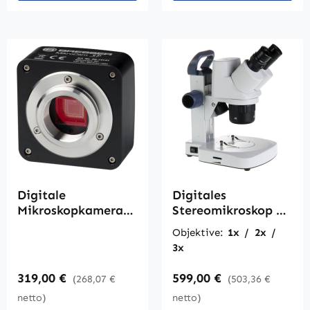
Digitale
Digitales
Mikroskopkamera
Stereomikroskop B
B-DC 5
50-1505
Objektive:
1x / 2x /
3x
Regulärer Preis:
Regulärer Preis:
319,00 €
599,00 €
(268,07 €
(503,36 €
netto)
netto)