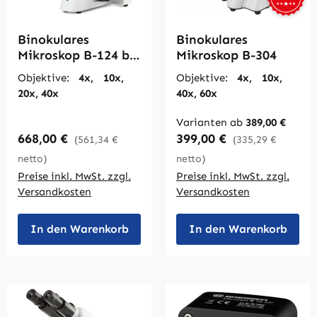
Binokulares
Binokulares
Mikroskop B-124 bis
Mikroskop B-304
400fach
Objektive:
4x, 10x,
Objektive:
4x, 10x,
20x, 40x
40x, 60x
Varianten ab
389,00 €
Regulärer Preis:
Regulärer Preis:
668,00 €
399,00 €
(561,34 €
(335,29 €
netto)
netto)
Preise inkl. MwSt. zzgl.
Preise inkl. MwSt. zzgl.
Versandkosten
Versandkosten
In den Warenkorb
In den Warenkorb