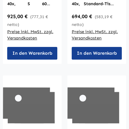
40x, S 60x,
40x, Standard-Tisch
eingebauter
mit 2
Regulärer Preis:
Regulärer Preis:
925,00 €
694,00 €
Kreuztisch
Präparateklemmen
(777,31 €
(583,19 €
netto)
netto)
Preise inkl. MwSt. zzgl.
Preise inkl. MwSt. zzgl.
Versandkosten
Versandkosten
In den Warenkorb
In den Warenkorb