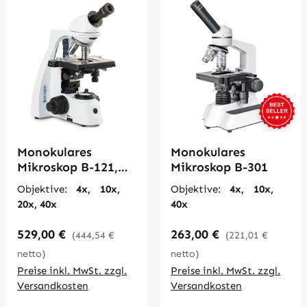
Monokulares
Monokulares
Mikroskop B-121,
Mikroskop B-301
bis 400fach
Objektive:
4x, 10x,
Objektive:
4x, 10x,
20x, 40x
40x
Regulärer Preis:
Regulärer Preis:
529,00 €
263,00 €
(444,54 €
(221,01 €
netto)
netto)
Preise inkl. MwSt. zzgl.
Preise inkl. MwSt. zzgl.
Versandkosten
Versandkosten