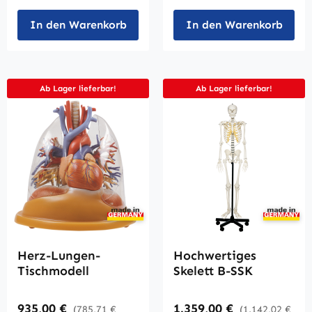
In den Warenkorb
In den Warenkorb
Ab Lager lieferbar!
Ab Lager lieferbar!
Herz-Lungen-
Hochwertiges
Tischmodell
Skelett B-SSK
Regulärer Preis:
Regulärer Preis:
935,00 €
1.359,00 €
(785,71 €
(1.142,02 €