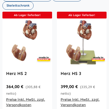
Skelettschrank
Ab Lager lieferbar!
Ab Lager lieferbar!
Herz HS 2
Herz HS 3
Regulärer Preis:
Regulärer Preis:
364,00 €
399,00 €
(305,88 €
(335,29 €
netto)
netto)
Preise inkl. MwSt. zzgl.
Preise inkl. MwSt. zzgl.
Versandkosten
Versandkosten