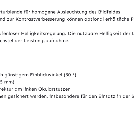
rturblende für homogene Ausleuchtung des Bildfeldes
und zur Kontrastverbesserung können optional erhältliche Fil
nloser Helligkeitsregelung. Die nutzbare Helligkeit der L
echstel der Leistungsaufnahme.
r
h günstigem Einblickwinkel (30 °)
 75 mm)
rektur am linken Okularstutzen
n gesichert werden, insbesondere für den Einsatz in der S