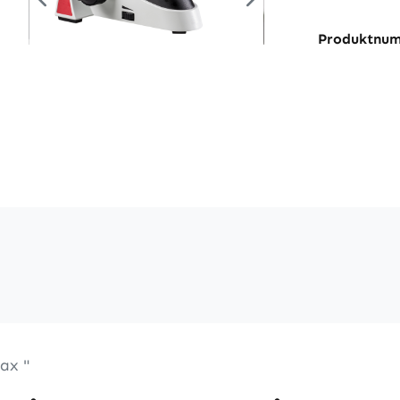
Produktnu
ax "