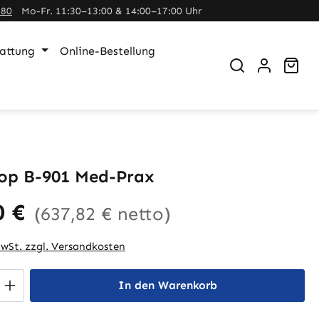
380
Mo-Fr. 11:30–13:00 & 14:00–17:00 Uhr
tattung
Online-Bestellung
War
op B-901 Med-Prax
0 €
(637,82 € netto)
MwSt. zzgl. Versandkosten
 Anzahl: Gib den gewünschten Wert ein 
In den Warenkorb