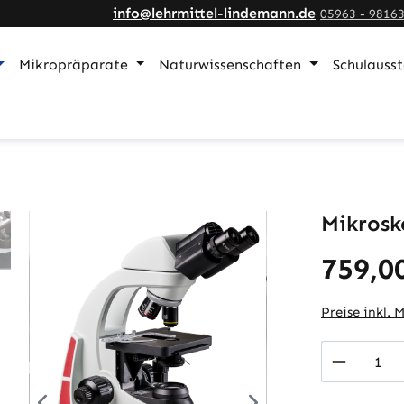
info@lehrmittel-lindemann.de
05963 - 9816
Mikropräparate
Naturwissenschaften
Schulauss
Mikrosk
759,0
Preise inkl. 
Produkt