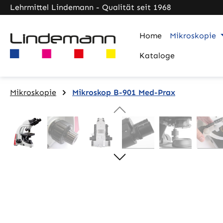
Lehrmittel Lindemann - Qualität seit 1968
m Hauptinhalt springen
Zur Suche springen
Zur Hauptnavigation springen
Home
Mikroskopie
Kataloge
Mikroskopie
Mikroskop B-901 Med-Prax
Bildergalerie überspringen