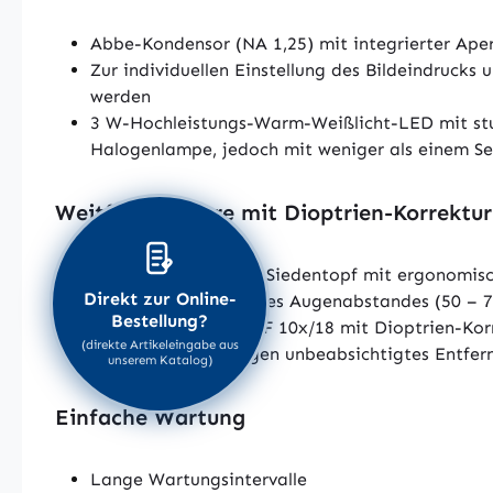
Abbe-Kondensor (NA 1,25) mit integrierter Ape
Zur individuellen Einstellung des Bildeindrucks 
werden
3 W-Hochleistungs-Warm-Weißlicht-LED mit stufe
Halogenlampe, jedoch mit weniger als einem S
Weitfeld-Okulare mit Dioptrien-Korrektu
Binokulartubus nach Siedentopf mit ergonomisc
Direkt zur Online-
Leichte Einstellung des Augenabstandes (50 –
Bestellung?
Standard-Okulare WF 10x/18 mit Dioptrien-Kor
(direkte Artikeleingabe aus
Okulare können gegen unbeabsichtigtes Entferne
unserem Katalog)
Einfache Wartung
Lange Wartungsintervalle